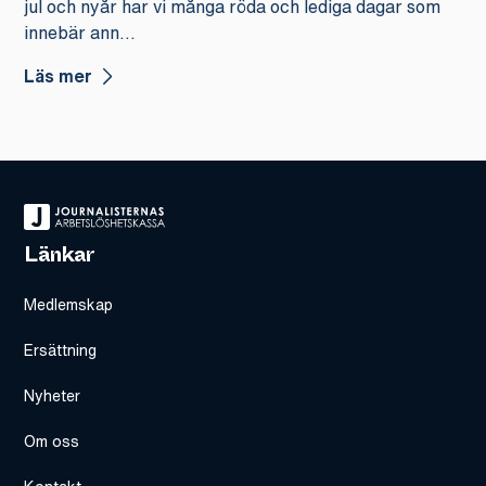
jul och nyår har vi många röda och lediga dagar som
innebär ann...
Läs mer
Länkar
Medlemskap
Ersättning
Nyheter
Om oss