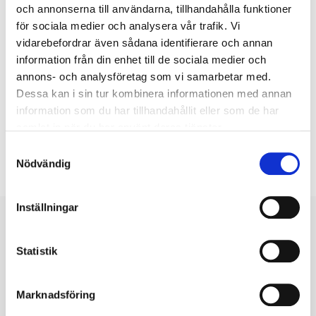
torsdag och sista inlämningsdag på måndagar.
och annonserna till användarna, tillhandahålla funktioner
för sociala medier och analysera vår trafik. Vi
vidarebefordrar även sådana identifierare och annan
information från din enhet till de sociala medier och
annons- och analysföretag som vi samarbetar med.
Dessa kan i sin tur kombinera informationen med annan
Dela nyhet
information som du har tillhandahållit eller som de har
samlat in när du har använt deras tjänster.
Samtyckesval
Nödvändig
Inställningar
Statistik
Fler nyheter
2 juni
Marknadsföring
Öppettider och utbetalningar under sommaren