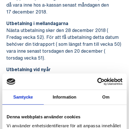
då vara inne hos a-kassan senast måndagen den
17 december 2018.
Utbetalning i mellandagarna
Nästa utbetalning sker den 28 december 2018 (
Fredag vecka 52). För att få utbetalning detta datum
behöver din tidrapport ( som längst fram till vecka 50)
vara inne senast torsdagen den 20 december (
torsdag vecka 51).
Utbetalning vid nyår
Nästa utbetalning sker först den 4 januari 2019 (
Fredag vecka 1). Dina tidrapporter (som längst fram
till vecka 51) behöver då vara inlämnade senast den 1
Samtycke
Information
Om
januari 2019 ( tisdag vecka 1 .
Normal utbetalning från 7 januari
Från den 7 januari 2019 är det normala
Denna webbplats använder cookies
utbetalningsdagar igen. Det vill säga utbetalning på
Vi använder enhetsidentifierare för att anpassa innehållet