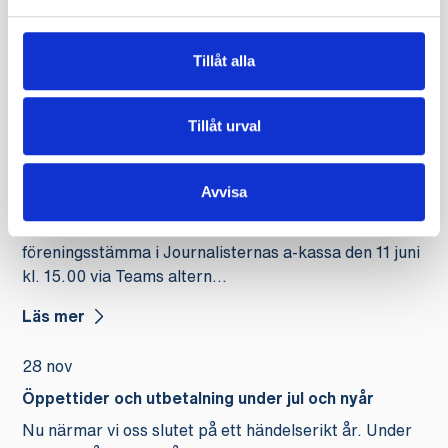
Nu går vi snart in i sommaren och med detta kommer
semestern. Vi kommer därför att ha begränsade
Tillåt alla
öppettider på telefo...
Läs mer
Tillåt urval
11 maj
Avvisa
Dags för valmöte och ordinarie föreningsstämma
Välkommen till valmöte och ordinarie
föreningsstämma i Journalisternas a-kassa den 11 juni
kl. 15.00 via Teams altern...
Läs mer
28 nov
Öppettider och utbetalning under jul och nyår
Nu närmar vi oss slutet på ett händelserikt år. Under