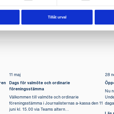
Tillåt urval
11 maj
28 n
ren
Dags för valmöte och ordinarie
Öppe
föreningsstämma
Nu n
Välkommen till valmöte och ordinarie
Unde
föreningsstämma i Journalisternas a-kassa den 11
daga
juni kl. 15.00 via Teams altern...
Läs 