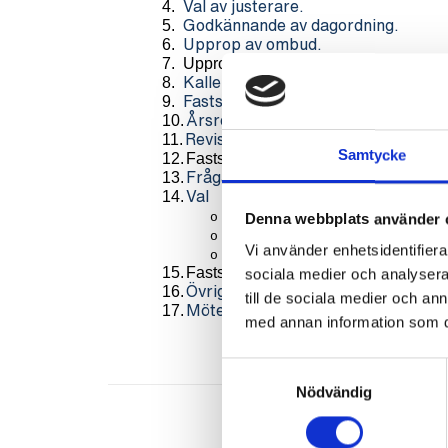
4.
Val av justerare.
5.
Godkännande av dagordning.
6.
Upprop av ombud.
7.
Upprop av ej röstberättigade stämmo
8.
Kallelse till föreningsstämman.
9.
Fastställande av budget
10.
Årsredovisning 2021
11.
Revisionsberättelse 2021
Samtycke
12.
Fastställande av resultat- och balan
13.
Fråga om ansvarsfrihet
14.
Val
av ledamot till styrelsen. (f
o
Denna webbplats använder 
av ledamot till styrelsen. (
o
Vi använder enhetsidentifierar
av valberedning. (2 år)
o
15.
Fastställande av arvode till styrelsel
sociala medier och analysera 
16.
Övriga frågor
till de sociala medier och a
17.
Mötet avslutas
med annan information som du 
Samtyckesval
Nödvändig