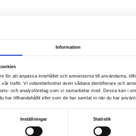
deltagare
Information
sräkning
yllnadsval, 2 år)
cookies
omval, 3 år)
e för att anpassa innehållet och annonserna till användarna, tillh
edamöter.
vår trafik. Vi vidarebefordrar även sådana identifierare och anna
nnons- och analysföretag som vi samarbetar med. Dessa kan i sin
har tillhandahållit eller som de har samlat in när du har använt 
Inställningar
Statistik