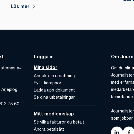
Läs mer
kt
Logga in
Om Journa
Mina sidor
isternas a-
Om du blir a
Journaliste
Ansök om ersättning
med erfarna
Fyll i tidrapport
 Arjeplog
medarbetare
Ladda upp dokument
bemötande 
Se dina utbetalningar
-613 75 60
Journalister
Mitt medlemskap
som jobbar 
Se vilka fakturor du betalt
Ändra betalsätt