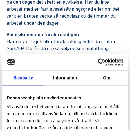
på den dagen det skett en avvikelse. Har du inte
arbetat med en fast sysselsättningsgrad eller om det
varit en bruten vecka så redovisar du de timmar du
arbetat under den dagen.
Vid sjukdom och föräldraledighet
Har du varit sjuk eller föräldraledig fyller du i rutan
Sjuk/FP. Du får då också välja vilken omfattning.
Vid ledighet
Har du haft betald semester från en arbetsgivare
fyller du i rutan semester. Om du inte fått betald
Samtycke
Information
Om
semester från arbetsgivaren utan själv valt att ta
ledigt fyller du i rutan förhinder.
Denna webbplats använder cookies
Vi använder enhetsidentifierare för att anpassa innehållet
och annonserna till användarna, tillhandahålla funktioner
för sociala medier och analysera vår trafik. Vi
vidarebefordrar även sådana identifierare och annan
Dela nyhet