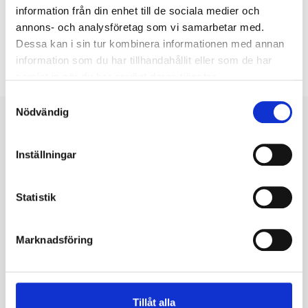
information från din enhet till de sociala medier och
annons- och analysföretag som vi samarbetar med.
Dessa kan i sin tur kombinera informationen med annan
information som du har tillhandahållit eller som de har
samlat in när du har använt deras tjänster.
Samtyckesval
Nödvändig
Fler nyheter
Inställningar
2 juni
Statistik
Öppettider och utbetalningar under sommaren
Nu går vi snart in i sommaren och med detta kommer
Marknadsföring
semestern. Vi kommer därför att ha begränsade
öppettider på telefo...
Läs mer
Tillåt alla