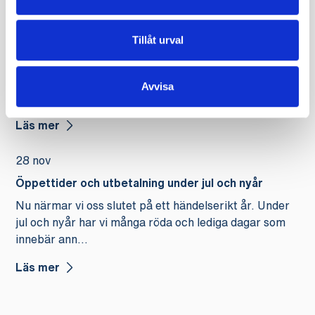
11 maj
Tillåt urval
Dags för valmöte och ordinarie föreningsstämma
Välkommen till valmöte och ordinarie
föreningsstämma i Journalisternas a-kassa den 11 juni
Avvisa
kl. 15.00 via Teams altern...
Läs mer
28 nov
Öppettider och utbetalning under jul och nyår
Nu närmar vi oss slutet på ett händelserikt år. Under
jul och nyår har vi många röda och lediga dagar som
innebär ann...
Läs mer