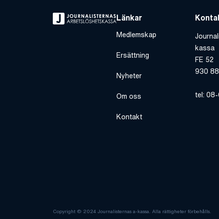
Länkar
Konta
Medlemskap
Journal
kassa
Ersättning
FE 52
930 88
Nyheter
tel: 08
Om oss
Kontakt
Copyright © 2024 Journalisternas a-kassa. Alla rättigheter förbehålls.