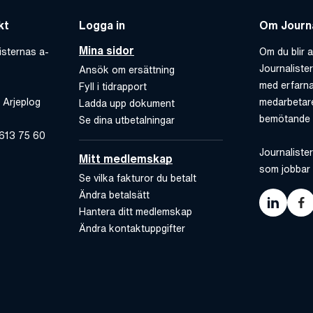
kt
Logga in
Om Journa
Mina sidor
isternas a-
Om du blir a
Journaliste
Ansök om ersättning
med erfarna
Fyll i tidrapport
 Arjeplog
medarbetare
Ladda upp dokument
bemötande 
Se dina utbetalningar
-613 75 60
Journalister
Mitt medlemskap
som jobbar 
Se vilka fakturor du betalt
Ändra betalsätt
Hantera ditt medlemskap
Ändra kontaktuppgifter