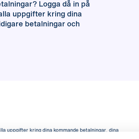
talningar? Logga då in på
lla uppgifter kring dina
digare betalningar och
lla uppgifter kring dina kommande betalningar, dina
 medlemskap hittar du också uppgifter kring din