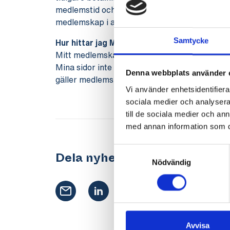
medlemstid och du kan skicka meddelande direkt
medlemskap i a-kassan. Du loggar in med din e
Samtycke
Hur hittar jag Mitt medlemskap?
Mitt medlemskap har en orange knapp på vår 
Mina sidor inte är Mitt medlemskap utan des
Denna webbplats använder 
gäller medlemskapet och Mina sidor gäller din
Vi använder enhetsidentifierar
sociala medier och analysera 
till de sociala medier och a
med annan information som du 
Samtyckesval
Dela nyhet
Nödvändig
Avvisa