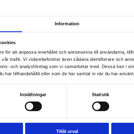
 till en handläggare. Kort och gott allt som rör ditt
-legitimation.
Information
startsida och under fliken medlemskap. Observera att
sa två är separerade från varandra, Mitt medlemskap
cookies
 ersättning.
e för att anpassa innehållet och annonserna till användarna, tillh
vår trafik. Vi vidarebefordrar även sådana identifierare och anna
nnons- och analysföretag som vi samarbetar med. Dessa kan i sin
har tillhandahållit eller som de har samlat in när du har använt 
Inställningar
Statistik
Tillåt urval