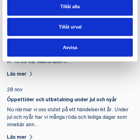
Tillåt alla
Läs mer
11 maj
Tillåt urval
Dags för valmöte och ordinarie föreningsstämma
Välkommen till valmöte och ordinarie
Avvisa
föreningsstämma i Journalisternas a-kassa den 11 juni
kl. 15.00 via Teams altern...
Läs mer
28 nov
Öppettider och utbetalning under jul och nyår
Nu närmar vi oss slutet på ett händelserikt år. Under
jul och nyår har vi många röda och lediga dagar som
innebär ann...
Läs mer