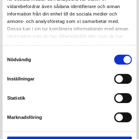
vidarebefordrar även sådana identifierare och annan
information från din enhet till de sociala medier och
Dela nyhet
annons- och analysföretag som vi samarbetar med.
Dessa kan i sin tur kombinera informationen med annan
information som du har tillhandahållit eller som de har
samlat in när du har använt deras tjänster.
Samtyckesval
Nödvändig
Inställningar
Fler nyheter
Statistik
2 juni
Öppettider och utbetalningar under sommaren
Marknadsföring
Nu går vi snart in i sommaren och med detta kommer
semestern. Vi kommer därför att ha begränsade
öppettider på telefo...