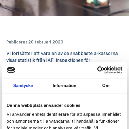
Publicerat 20 februari 2020
Vi fortsätter att vara en av de snabbaste a-kassorna
visar statistik från IAF, inspektionen för
arbetslöshetsförsäkring. Vår genomströmningstid i
januari har varit 3 veckor.
Samtycke
Information
Om
Med genomströmningstid menas antalet veckor från
den första veckan en person har redovisat
arbetslöshet på sin tidrapport till den vecka personen
Denna webbplats använder cookies
får sin första utbetalning från arbetslöshetskassan
Vi använder enhetsidentifierare för att anpassa innehållet
och annonserna till användarna, tillhandahålla funktioner
för sociala medier och analysera vår trafik. Vi