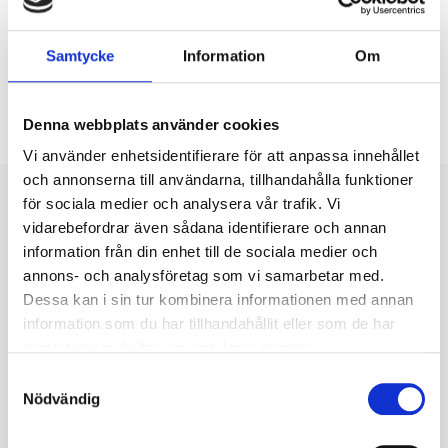
Dela nyhet
Samtycke
Information
Om
Denna webbplats använder cookies
Vi använder enhetsidentifierare för att anpassa innehållet
och annonserna till användarna, tillhandahålla funktioner
för sociala medier och analysera vår trafik. Vi
vidarebefordrar även sådana identifierare och annan
Fler nyheter
information från din enhet till de sociala medier och
annons- och analysföretag som vi samarbetar med.
2 juni
Dessa kan i sin tur kombinera informationen med annan
information som du har tillhandahållit eller som de har
Öppettider och utbetalningar under sommaren
samlat in när du har använt deras tjänster.
Nu går vi snart in i sommaren och med detta kommer
Samtyckesval
semestern. Vi kommer därför att ha begränsade
Nödvändig
öppettider på telefo...