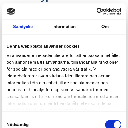
pensionsförsäkringar
Samtycke
Information
Om
Det finns pensioner som inte påverkar rätten till
ersättning från a-kassan. Det gäller pensioner som
inte finansierats av en arbetsgivare
Denna webbplats använder cookies
Detta gäller följande pensionsformer:
Vi använder enhetsidentifierare för att anpassa innehållet
och annonserna till användarna, tillhandahålla funktioner
Livränta
för sociala medier och analysera vår trafik. Vi
Änkepension
vidarebefordrar även sådana identifierare och annan
Privat pensionsförsäkring
information från din enhet till de sociala medier och
Omställningspension
annons- och analysföretag som vi samarbetar med.
Bostadstillägg
Dessa kan i sin tur kombinera informationen med annan
Arbetslivsskaderänta
information som du har tillhandahållit eller som de har
Särskild efterlevnadspension
samlat in när du har använt deras tjänster.
Detsamma gäller omställningspension och
Samtyckesval
efterlevandepension. Om du får efterlevandepension
Nödvändig
behöver vi ett intyg på det.