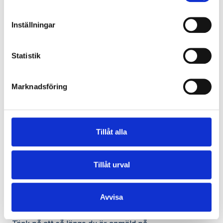
Inställningar
Pension för att
Statistik
anställningen upphör
Marknadsföring
Kommer du och din arbetsgivare överens om en
tjänstepensionsförsäkring med anledning av att
anställningen upphör betraktar vi den som ett
Tillåt alla
avgångsvederlag. Det gäller oavsett om det är möjligt
att ändra i avtalet eller inte.
Tillåt urval
Avvisa
Stå till förfogande